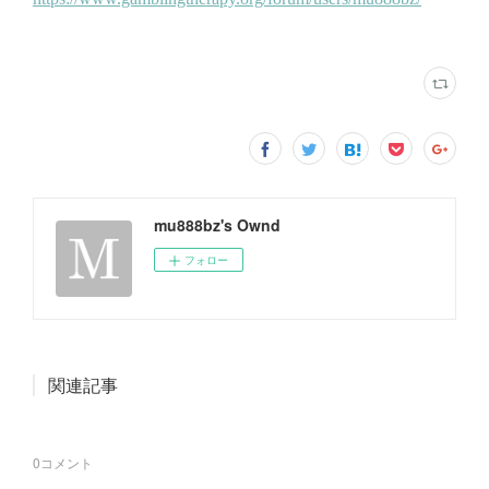
mu888bz's Ownd
フォロー
関連記事
0
コメント